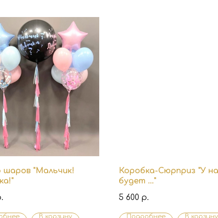
 шаров "Мальчик!
Коробка-Сюрприз "У н
а!"
будет ..."
5 600
.
р.
обнее
В корзину
Подробнее
В корзину