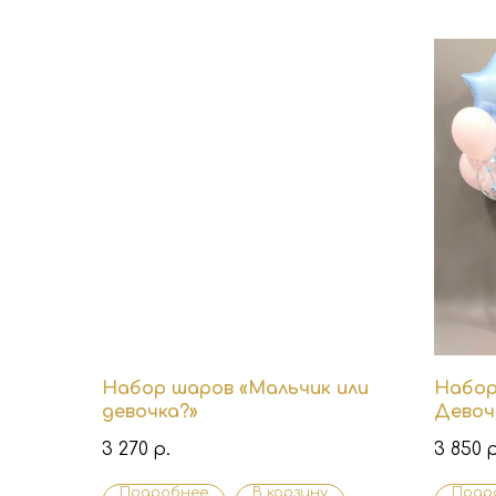
Набор шаров «Мальчик или
Набор
девочка?»
Девочк
3 270
3 850
р.
р
Подробнее
В корзину
Подр