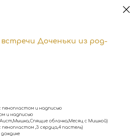
 встречи Доченьки из род-
 с пенопластом и надписью
том и надписью
Аист,Мышка,Спящие облачка,Месяц с Мишкой)
с пенопластом ,3 сердца,4 пастель)
 дождике