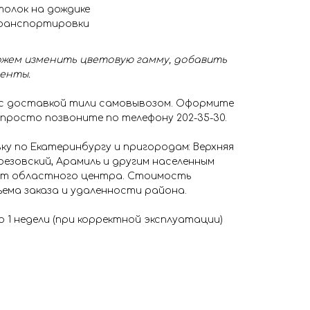
толок на дождике
транспортировки
жем изменить цветовую гамму, добавить
менты.
 с доставкой тили самовывозом. Оформите
 просто позвоните по телефону 202-35-30.
у по Екатеринбургу и пригородам: Верхняя
резовский, Арамиль и другим населенным
 от областного центра. Стоимость
ема заказа и удаленности района.
о 1 недели (при корректной эксплуатации)