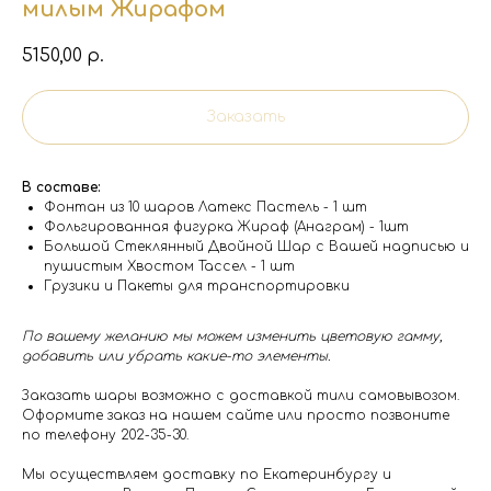
милым Жирафом
5150,00
р.
Заказать
В составе:
Фонтан из 10 шаров Латекс Пастель - 1 шт
Фольгированная фигурка Жираф (Анаграм) - 1шт
Большой Стеклянный Двойной Шар с Вашей надписью и
пушистым Хвостом Тассел - 1 шт
Грузики и Пакеты для транспортировки
По вашему желанию мы можем изменить цветовую гамму,
добавить или убрать какие-то элементы.
Заказать шары возможно с доставкой тили самовывозом.
Оформите заказ на нашем сайте или просто позвоните
по телефону 202-35-30.
Мы осуществляем доставку по Екатеринбургу и